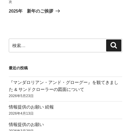
ビ
稿
次
次
ゲ
の
2025年 新年のご挨拶
投
ー
稿
シ
ョ
ン
検
検
索
索:
最近の投稿
『マンダロリアン・アンド・グローグー』を観てきまし
た & サンドクローラーの図面について
2026年5月23日
情報提供のお願い 続報
2026年4月13日
情報提供のお願い