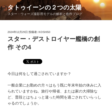
コ
タトゥイーンの２つの太陽
ン
スター・ウォーズ撮影用モデルの解析と創作ブログ
テ
ン
ツ
投
2024年12月29日
投稿者:
KOSHI50
へ
稿
スター・デストロイヤー艦橋の創
ス
日:
キ
作 その4
ッ
プ
今日は何をして過ごされていますか？
一般企業にお勤めの方々はもう既に年末年始の休みに入
られていますかね。旅行や帰省、または家の大掃除な
ど、普段とはちょっと違った時間を過ごされていらっし
ゃるのでしょうか。