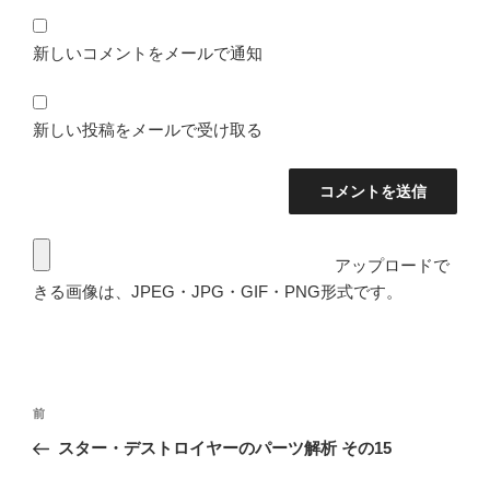
新しいコメントをメールで通知
新しい投稿をメールで受け取る
アップロードで
きる画像は、JPEG・JPG・GIF・PNG形式です。
投
前
前
稿
の
スター・デストロイヤーのパーツ解析 その15
ナ
投