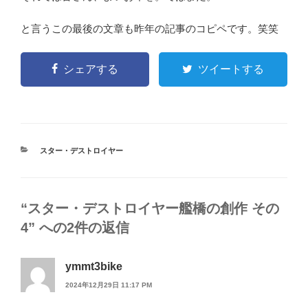
と言うこの最後の文章も昨年の記事のコピペです。笑笑
シェアする
ツイートする
カ
スター・デストロイヤー
テ
ゴ
リ
ー
“スター・デストロイヤー艦橋の創作 その
4” への2件の返信
ymmt3bike
2024年12月29日 11:17 PM