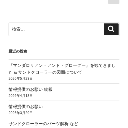
の
稿
ペ
の
ー
ペ
ジ
検
検
ー
索
索:
ジ
送
最近の投稿
り
『マンダロリアン・アンド・グローグー』を観てきまし
た & サンドクローラーの図面について
2026年5月23日
情報提供のお願い 続報
2026年4月13日
情報提供のお願い
2026年3月29日
サンドクローラーのパーツ解析 など