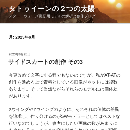
コ
タトゥイーンの２つの太陽
ン
スター・ウォーズ撮影用モデルの解析と創作ブログ
テ
ン
ツ
月:
2023年6月
へ
ス
キ
投
2023年6月28日
ッ
稿
サイドスカートの創作 その3
日:
プ
今更改めて文字にする程でもないのですが、私がAT-ATの
創作を進める上で資料としている画像がネットには複数
あります。そして当然ながらそれらのモデルには個体差
があります。
XウイングやYウイングのように、それぞれの個体の差異
を追求し、作り分けるのがSWモデラーとしてはベストな
行いなのでしょうが、参考にしたい画像の数があまりに