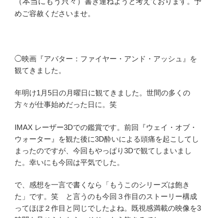
（本当にもう只々）
書き連ねようと考えております。予
めご容赦くださいませ。
◯映画『アバター：ファイヤー・アンド・アッシュ』を
観てきました。
年明け1月5日の月曜日に観てきました。世間の多くの
方々が仕事始めだった日に。笑
IMAX レーザー3Dでの鑑賞です。前回『ウェイ・オブ・
ウォーター』を観た後に3D酔いによる頭痛を起こしてし
まったのですが、今回もやっぱり3Dで観てしまいまし
た。幸いにも今回は平気でした。
で、感想を一言で書くなら「もうこのシリーズは飽き
た」です。笑 と言うのも今回３作目のストーリー構成
ってほぼ２作目と同じでしたよね。既視感満載の映像を3