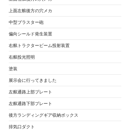
上面左舷後方の穴メカ
中型ブラスター砲
偏向シールド発生装置
右舷トラクタービーム投射装置
右舷投光照明
塗装
展示会に行ってきました
左舷通路上部プレート
左舷通路下部プレート
後方ランディングギア収納ボックス
排気口ダクト