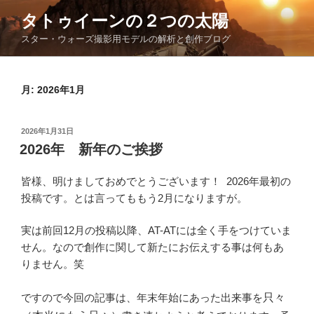
コ
タトゥイーンの２つの太陽
ン
スター・ウォーズ撮影用モデルの解析と創作ブログ
テ
ン
ツ
月:
2026年1月
へ
ス
キ
投
2026年1月31日
ッ
稿
2026年 新年のご挨拶
日:
プ
皆様、明けましておめでとうございます！ 2026年最初の
投稿です。とは言ってももう2月になりますが。
実は前回12月の投稿以降、AT-ATには全く手をつけていま
せん。なので創作に関して新たにお伝えする事は何もあ
りません。笑
ですので今回の記事は、年末年始にあった出来事を
只々