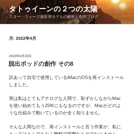
コ
タトゥイーンの２つの太陽
ン
スター・ウォーズ撮影用モデルの解析と創作ブログ
テ
ン
ツ
月:
2022年4月
へ
ス
キ
投
2022年4月24日
ッ
稿
脱出ポッドの創作 その8
日:
プ
訳あって自宅で使用しているiMacのOSを再インストール
しました。
実は私はとてもアナログな人間で、恥ずかしながらMac
を使い始めてもう25年にもなるのですが、Macがどのよ
うな仕組みで動いているのか全く知りません。
そんな人間なので、再インストールと言う作業が、私に
とってはとんでもなく難解で困難なものでなりません。