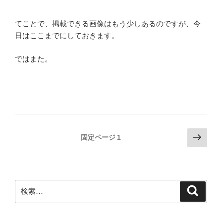
てことで、掲載できる画像はもう少しあるのですが、今
日はここまでにしておきます。
ではまた。
投
次
固定ページ
1
の
稿
ペ
の
ー
ペ
ジ
検
検
ー
索
索:
ジ
送