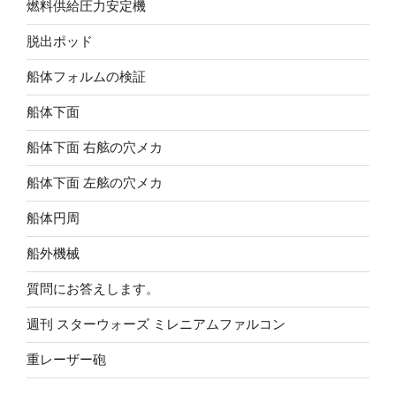
燃料供給圧力安定機
脱出ポッド
船体フォルムの検証
船体下面
船体下面 右舷の穴メカ
船体下面 左舷の穴メカ
船体円周
船外機械
質問にお答えします。
週刊 スターウォーズ ミレニアムファルコン
重レーザー砲