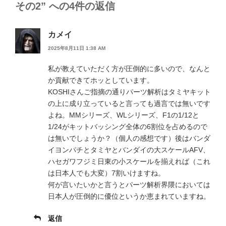
その2” への4件の返信
カメイ
2025年8月11日 1:38 AM
私が教えていただく方が圧倒的に多いので、なんと
か貢献できてホッとしています。
KOSHIさんご指摘の通りパーツ解析はタミヤキット
の上に成り立っていると言っても過言では無いです
よね。MMシリーズ、WLシリーズ、F1の1/12と
1/24がキットバッシング全体の6割位を占めるので
は無いでしょうか？（個人の感想です）後はバンダ
イヨンパチとタミヤとバンダイの大スケールAFV、
ハセガワフジミ日東の小スケールを揃えれば（これ
は日本人でも大変）7割いけますね。
何が言いたいかと言うとパーツ解析界隈においては
日本人が圧倒的に優位というか恵まれていますね。
返信