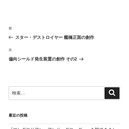
投
前
前
稿
の
スター・デストロイヤー 艦橋正面の創作
ナ
投
ビ
稿
次
次
ゲ
の
偏向シールド発生装置の創作 その2
投
ー
稿
シ
ョ
ン
検
検
索
索:
最近の投稿