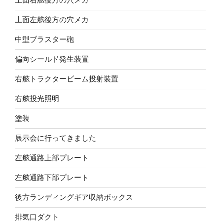
上面左舷後方の穴メカ
中型ブラスター砲
偏向シールド発生装置
右舷トラクタービーム投射装置
右舷投光照明
塗装
展示会に行ってきました
左舷通路上部プレート
左舷通路下部プレート
後方ランディングギア収納ボックス
排気口ダクト