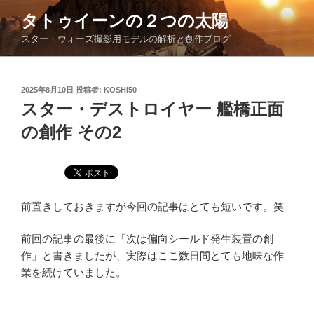
コ
タトゥイーンの２つの太陽
ン
スター・ウォーズ撮影用モデルの解析と創作ブログ
テ
ン
ツ
投
2025年8月10日
投稿者:
KOSHI50
へ
稿
スター・デストロイヤー 艦橋正面
ス
日:
キ
の創作 その2
ッ
プ
前置きしておきますが今回の記事はとても短いです。笑
前回の記事の最後に「次は偏向シールド発生装置の創
作」と書きましたが、実際はここ数日間とても地味な作
業を続けていました。