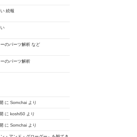
い 続報
願い
ーのパーツ解析 など
ラーのパーツ解析
開
に
Somchai
より
開
に
koshi50
より
開
に
Somchai
より
アン・アンド・グローグー』を観てき