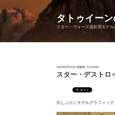
コ
ン
テ
タトゥイーン
ン
スター・ウォーズ撮影用モデル
ツ
へ
ス
キ
ッ
プ
投
2024年8月30日
投稿者:
KOSHI50
稿
スター・デストロイ
日:
久しぶりにモデルグラフィック