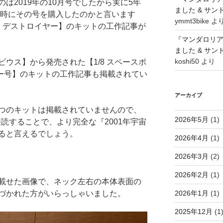
は2019年の10月号でしたから実に5年
ました & サ
の時にその号を購入したのかと言います
ymmt3bike
よ
ター・デストロイヤー】のキットの工作記事が
『マンダロリ
ました & サ
koshi50
より
ウス】から発売された【1/8 スペースポ
バリー号】のキットの工作記事も掲載されてい
アーカイブ
つのキットは掲載されていませんので、
2026年5月
(1)
併読することで、より完全な『2001年宇宙
ると言えるでしょう。
2026年4月
(1)
2026年3月
(2)
2026年2月
(1)
載せた画像で、ネック左右の本体表面の
2026年1月
(1)
づかれた方がいらっしゃいました。
2025年12月
(1