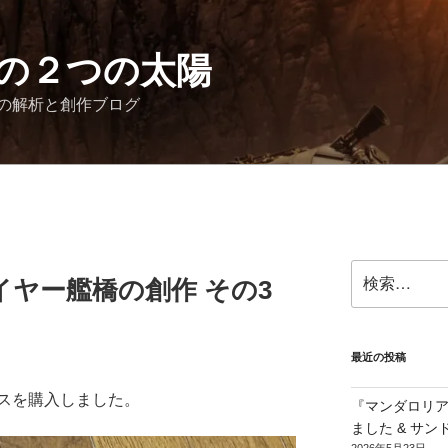
の２つの太陽
の解析と創作ブログ
検
ヤー艦橋の創作 その3
索:
最近の投稿
スを購入しました。
『マンダロリ
ました & サ