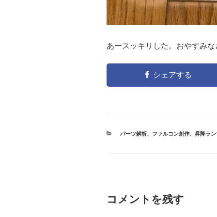
あースッキリした。おやすみな
シェアする
カ
パーツ解析
、
ファルコン創作
、
昇降ラン
テ
ゴ
リ
ー
コメントを残す