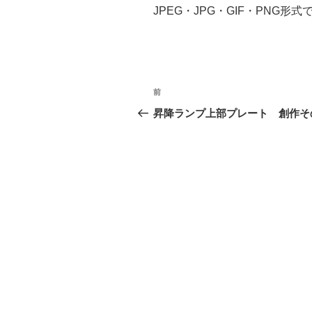
JPEG・JPG・GIF・PNG形式
投
前
前
稿
の
昇降ランプ上部プレート 創作そ
投
ナ
稿
ビ
ゲ
ー
シ
ョ
ン