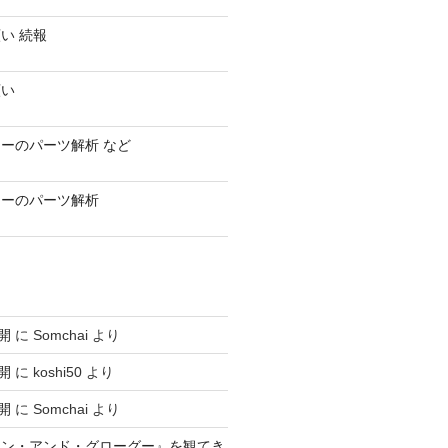
い 続報
願い
ーのパーツ解析 など
ラーのパーツ解析
開
に
Somchai
より
開
に
koshi50
より
開
に
Somchai
より
アン・アンド・グローグー』を観てき