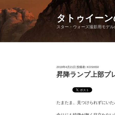
コ
ン
テ
タトゥイーン
ン
スター・ウォーズ撮影用モデル
ツ
へ
ス
キ
ッ
プ
投
2018年4月21日
投稿者:
KOSHI50
稿
昇降ランプ上部プ
日:
たまたま、見つけられずにいた
余りにも特徴が無く目立たない