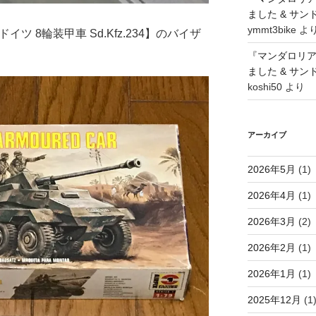
ました & サ
ymmt3bike
よ
ドイツ 8輪装甲車 Sd.Kfz.234】のバイザ
『マンダロリ
ました & サ
koshi50
より
アーカイブ
2026年5月
(1)
2026年4月
(1)
2026年3月
(2)
2026年2月
(1)
2026年1月
(1)
2025年12月
(1