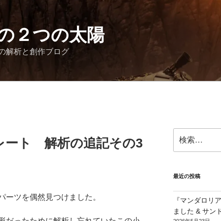
の２つの太陽
の解析と創作ブログ
検
レート 解析の追記その3
索:
最近の投稿
パーツを偶然見つけました。
『マンダロリ
ました & サ
形だったために解析し忘れていたこの小