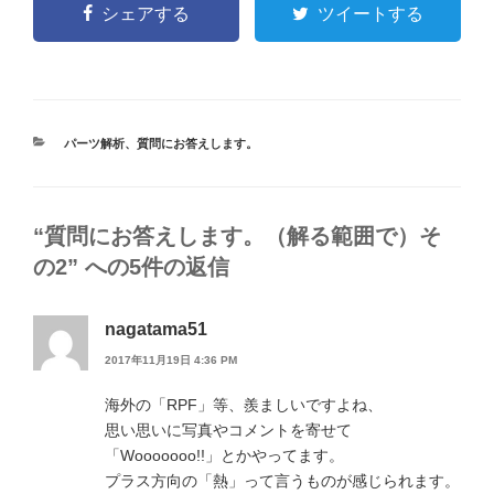
シェアする
ツイートする
カ
パーツ解析
、
質問にお答えします。
テ
ゴ
リ
ー
“質問にお答えします。（解る範囲で）そ
の2” への5件の返信
nagatama51
2017年11月19日 4:36 PM
海外の「RPF」等、羨ましいですよね、
思い思いに写真やコメントを寄せて
「Wooooooo!!」とかやってます。
プラス方向の「熱」って言うものが感じられます。