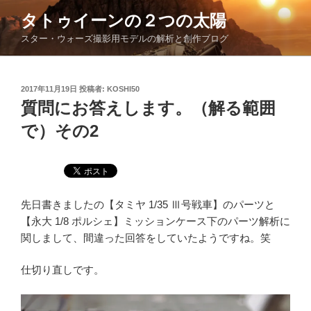
コ
タトゥイーンの２つの太陽
ン
スター・ウォーズ撮影用モデルの解析と創作ブログ
テ
ン
ツ
投
2017年11月19日
投稿者:
KOSHI50
へ
稿
質問にお答えします。（解る範囲
ス
日:
キ
で）その2
ッ
プ
先日書きましたの【タミヤ 1/35 Ⅲ号戦車】のパーツと
【永大 1/8 ポルシェ】ミッションケース下のパーツ解析に
関しまして、間違った回答をしていたようですね。笑
仕切り直しです。