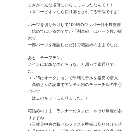
まさかそんな場所にいらっしゃったなんて！！
（スコーピオンなら切り落とされてる部位ですよ）
パーツを切り分けして100均のジッパー付小袋整理
し始めてはいるのですが「列車砲」はパーツ数が膨
大で
一部パーツを確認しただけで箱詰めのままでした。
あと、チーフテン。
メインは1/25なのだろうな…と思って素通りでし
た。
（1/25はオークションで半壊モデルを格安で購入、
高橋さんの記事でアンテナ部のチャーチルの中心
パーツ
はこのキットにありました。）
箱詰めのまま「ランナー付き」は、やはり無理があ
りますね。
（三枚目中央の板ベルファスト甲板は切り分ける時
に見つけました、デアゴの様にマンガのブタ鼻では