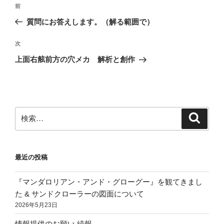
投
前
前
稿
の
質問にお答えします。（解る範囲で）
ナ
投
ビ
稿
次
次
ゲ
の
上面右舷前方の穴メカ 解析と創作
投
ー
稿
シ
ョ
ン
検
検
索
索:
最近の投稿
『マンダロリアン・アンド・グローグー』を観てきまし
た & サンドクローラーの図面について
2026年5月23日
情報提供のお願い 続報