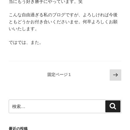
当にもう好き勝手にやっています。笑
こんな自由過ぎる私のブログですが、よろしければ今後
ともどうかお付き合いくださいませ。何卒よろしくお願
いいたします。
ではでは、また。
投
次
固定ページ
1
の
稿
ペ
の
ー
ペ
ジ
検
検
ー
索
索:
ジ
送
最近の投稿