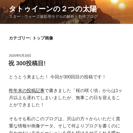
コ
タトゥイーンの２つの太陽
ン
スター・ウォーズ撮影用モデルの解析と創作ブログ
テ
ン
ツ
カテゴリー:
トップ画像
へ
ス
キ
投
2025年5月18日
ッ
稿
祝 300投稿目!
日:
プ
とうとう来ました！ 今回が300回目の投稿です！
昨年末の投稿記事
で書きました「桜の咲く頃」からは1ヶ
月以上も遅れてしまいましたが、無事この日を迎えるこ
とができました！
そもそも私のこのブログは、沢山の方々からいただく貴
重な情報や画像データ、そして何よりブログを書くのに
欠かせないモチベーションを保ち続けさせてくれる暖か