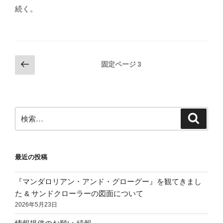
続く。
投
前
固定ページ
3
の
稿
ペ
の
ー
ペ
ジ
検
検
ー
索
索:
ジ
送
最近の投稿
り
『マンダロリアン・アンド・グローグー』を観てきまし
た & サンドクローラーの図面について
2026年5月23日