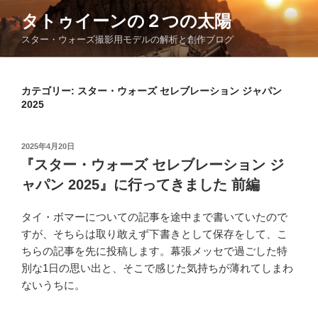
コ
タトゥイーンの２つの太陽
ン
スター・ウォーズ撮影用モデルの解析と創作ブログ
テ
ン
ツ
カテゴリー:
スター・ウォーズ セレブレーション ジャパン
へ
2025
ス
キ
ッ
投
2025年4月20日
稿
プ
『スター・ウォーズ セレブレーション ジ
日:
ャパン 2025』に行ってきました 前編
タイ・ボマーについての記事を途中まで書いていたので
すが、そちらは取り敢えず下書きとして保存をして、こ
ちらの記事を先に投稿します。幕張メッセで過ごした特
別な1日の思い出と、そこで感じた気持ちが薄れてしまわ
ないうちに。