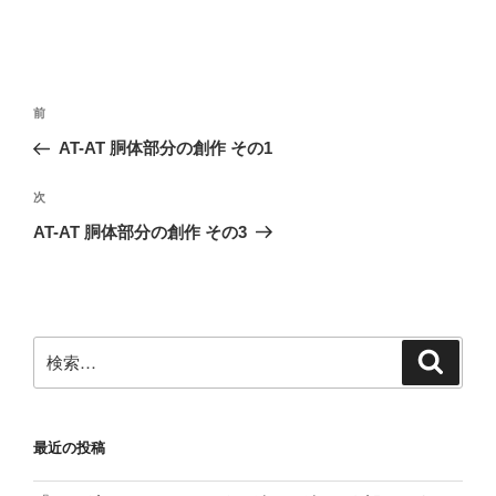
投
前
前
稿
の
AT-AT 胴体部分の創作 その1
ナ
投
ビ
稿
次
次
ゲ
の
AT-AT 胴体部分の創作 その3
投
ー
稿
シ
ョ
ン
検
検
索
索:
最近の投稿