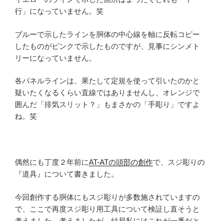
行」になっていません。笑
ブルーで示したラインを胴体の中心線を軸に反転コピー
したものがピンクで示したものですが、見事にシンメト
リーになっていません。
各パネルラインは、果たして定規を使って引いたのかと
疑いたくなるくらい直線ではありませんし、オレンジで
囲んだ「排気スリット？」もまさかの「手彫り」ですよ
ね。笑
偶然にも丁度２年前に
AT-ATの頭部の創作
で、スジ彫りの
『道具』について書きました。
今回創作する胴体にもスジ彫りが多数施されていますの
で、ここで再度スジ彫り用工具について検証し直そうと
考えました。考えましたが、結局私にはこれが一番だと