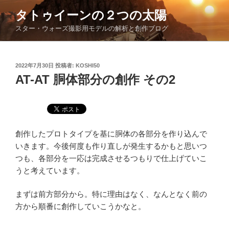
コ
タトゥイーンの２つの太陽
ン
スター・ウォーズ撮影用モデルの解析と創作ブログ
テ
ン
ツ
投
2022年7月30日
投稿者:
KOSHI50
へ
稿
AT-AT 胴体部分の創作 その2
ス
日:
キ
ッ
プ
創作したプロトタイプを基に胴体の各部分を作り込んで
いきます。今後何度も作り直しが発生するかもと思いつ
つも、各部分を一応は完成させるつもりで仕上げていこ
うと考えています。
まずは前方部分から。特に理由はなく、なんとなく前の
方から順番に創作していこうかなと。