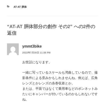
カ
AT-AT 胴体
テ
ゴ
リ
ー
“AT-AT 胴体部分の創作 その2” への2件の
返信
ymmt3bike
2022年7月30日 11:38 PM
お世話になります。
一緒に写っているスケールも湾曲しているので、撮
影条件による歪みかもしれませんね。例えば、広角
レンズとかレンズの糸巻収差とか。
または、平面ではなくて乗用車などのボンネットみ
たいにキャンバーが付いているのかもしれないです
ね。