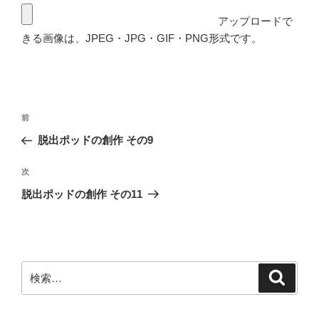
アップロードで
きる画像は、JPEG・JPG・GIF・PNG形式です。
投
前
前
稿
の
脱出ポッドの創作 その9
ナ
投
ビ
稿
次
次
ゲ
の
脱出ポッドの創作 その11
投
ー
稿
シ
ョ
ン
検
検
索
索: