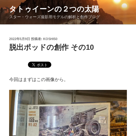
コ
タトゥイーンの２つの太陽
ン
スター・ウォーズ撮影用モデルの解析と創作ブログ
テ
ン
ツ
投
2022年5月9日
投稿者:
KOSHI50
へ
稿
脱出ポッドの創作 その10
ス
日:
キ
ッ
プ
今回はまずはこの画像から。