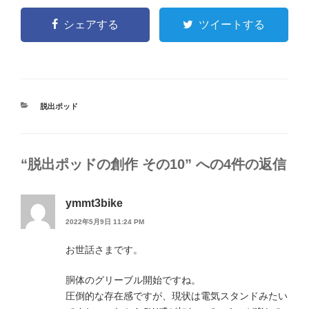
シェアする
ツイートする
カ
脱出ポッド
テ
ゴ
リ
ー
“脱出ポッドの創作 その10” への4件の返信
ymmt3bike
2022年5月9日 11:24 PM
お世話さまです。
胴体のグリーブル開始ですね。
圧倒的な存在感ですが、現状は電気スタンドみたい