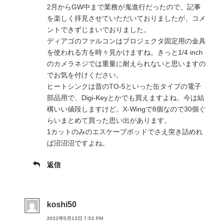
2月からGW中まで業務が鬼進行だったので、記事
を楽しく拝見させていただいておりましたが、コメ
ントできずじまいでおりました。
ディアゴのファルコンはプロジェクタ固定用の金具
を使われる方を時々見かけますね。きっと1/4 inch
のカメラネジでは重量に耐えられないと思いますの
でお気を付けください。
ヒートシンクは昔のTO-5といった缶タイプの電子
部品用で、Digi-Keyとかでも買えますよね。今は結
構いい値段しますけど。X-Wingで8個なので30個ぐ
らいまとめて買った思い出があります。
1カットのみのエスケープポッドでさえ突き詰めれ
ば沼沼沼ですよね。
返信
koshi50
2022年5月13日 7:53 PM