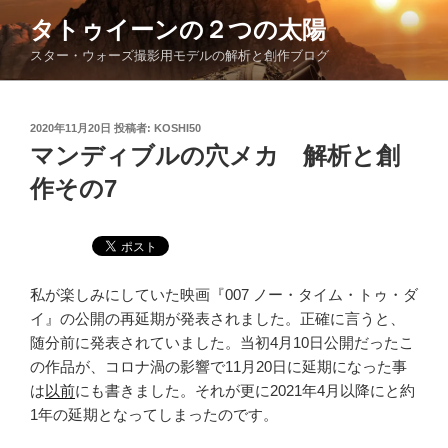
コ
タトゥイーンの２つの太陽
ン
スター・ウォーズ撮影用モデルの解析と創作ブログ
テ
ン
ツ
投
2020年11月20日
投稿者:
KOSHI50
へ
稿
マンディブルの穴メカ 解析と創
ス
日:
キ
作その7
ッ
プ
私が楽しみにしていた映画『007 ノー・タイム・トゥ・ダ
イ』の公開の再延期が発表されました。正確に言うと、
随分前に発表されていました。当初4月10日公開だったこ
の作品が、コロナ渦の影響で11月20日に延期になった事
は
以前
にも書きました。それが更に2021年4月以降にと約
1年の延期となってしまったのです。