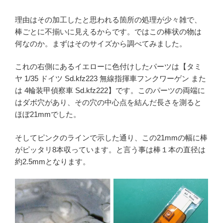
理由はその加工したと思われる箇所の処理が少々雑で、
棒ごとに不揃いに見えるからです。ではこの棒状の物は
何なのか。まずはそのサイズから調べてみました。
これの右側にあるイエローに色付けしたパーツは【タミ
ヤ 1/35 ドイツ Sd.kfz223 無線指揮車フンクワーゲン また
は 4輪装甲偵察車 Sd.kfz222】です。このパーツの両端に
はダボ穴があり、その穴の中心点を結んだ長さを測ると
ほぼ21mmでした。
そしてピンクのラインで示した通り、この21mmの幅に棒
がピッタリ8本収っています。と言う事は棒１本の直径は
約2.5mmとなります。