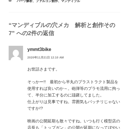
カ
パーツ解析
、
ファルコン創作
、
マンディブル
テ
ゴ
リ
ー
“マンディブルの穴メカ 解析と創作その
7” への2件の返信
ymmt3bike
2020年11月21日 12:10 AM
お世話さまです。
そっかー!! 最初から半丸のプラストラクト製品を
使用すれば良いのか～。砲弾等のプラモ流用に拘っ
て、半分に加工するのに躊躇してました。
仕上がりは見事ですね。雰囲気もバッチリじゃない
ですか!?
映画の公開延期も散々ですね。いつも行く模型店の
店長も「トップガン」の公開が延期になってぼやい