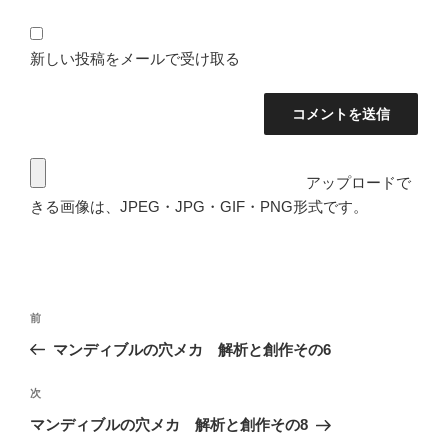
新しい投稿をメールで受け取る
アップロードで
きる画像は、JPEG・JPG・GIF・PNG形式です。
投
前
前
稿
の
マンディブルの穴メカ 解析と創作その6
ナ
投
ビ
稿
次
次
ゲ
の
マンディブルの穴メカ 解析と創作その8
投
ー