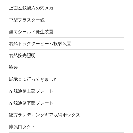
上面左舷後方の穴メカ
中型ブラスター砲
偏向シールド発生装置
右舷トラクタービーム投射装置
右舷投光照明
塗装
展示会に行ってきました
左舷通路上部プレート
左舷通路下部プレート
後方ランディングギア収納ボックス
排気口ダクト