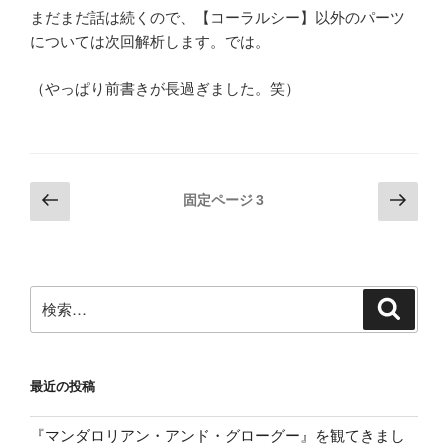
まだまだ話は続くので、【コーラルシー】以外のパーツ
については次回解析します。では。
（やっぱり前書きが長過ぎました。笑）
投
前
次
固定ページ
3
の
の
稿
ペ
ペ
の
ー
ー
ペ
ジ
ジ
検
検
ー
索
索:
ジ
送
最近の投稿
り
『マンダロリアン・アンド・グローグー』を観てきまし