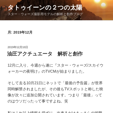
コ
タトゥイーンの２つの太陽
ン
スター・ウォーズ撮影用モデルの解析と創作ブログ
テ
ン
ツ
月:
2019年12月
へ
ス
キ
投
2019年12月10日
ッ
稿
油圧アクチュエータ 解析と創作
日:
プ
12月に入り、今週から遂に『スター・ウォーズ/スカイウ
ォーカーの夜明け』のTVCMが始まりました。
そして去る10月21日にネットで「最後の予告篇」が世界
同時解禁されましたが、その後もTVスポットと称した映
像が次々に追加公開されています。つまり「最後」って
のはウソだったって事ですよね。笑
私はこれ以上情報を得ずに、出来るだけまっさらの状態