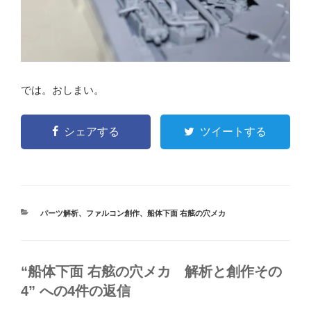
では。おしまい。
シェアする
ツイートする
カ
パーツ解析
、
ファルコン創作
、
船体下面 右舷の穴メカ
テ
ゴ
リ
ー
“船体下面 右舷の穴メカ 解析と創作その
4” への4件の返信