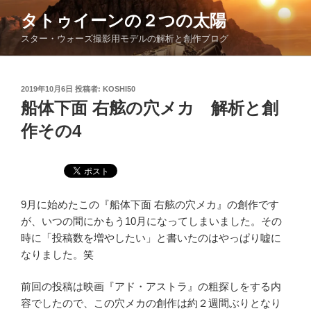
コ
タトゥイーンの２つの太陽
ン
スター・ウォーズ撮影用モデルの解析と創作ブログ
テ
ン
ツ
投
2019年10月6日
投稿者:
KOSHI50
へ
稿
船体下面 右舷の穴メカ 解析と創
ス
日:
キ
作その4
ッ
プ
9月に始めたこの『船体下面 右舷の穴メカ』の創作です
が、いつの間にかもう10月になってしまいました。その
時に「投稿数を増やしたい」と書いたのはやっぱり嘘に
なりました。笑
前回の投稿は映画『アド・アストラ』の粗探しをする内
容でしたので、この穴メカの創作は約２週間ぶりとなり