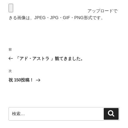
アップロードで
きる画像は、JPEG・JPG・GIF・PNG形式です。
投
前
前
稿
の
「アド・アストラ 」観てきました。
ナ
投
ビ
稿
次
次
ゲ
の
祝 150投稿！
投
ー
稿
シ
ョ
ン
検
検
索
索: