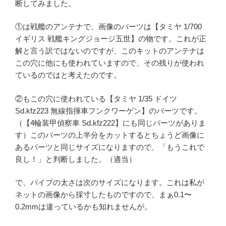
断してみました。
①は戦艦のアンテナで、画像のパーツは【タミヤ 1/700
イギリス 戦艦キングジョージ五世】の物です。これが正
解と言う訳ではないのですが、このキットのアンテナは
この穴に他にも使われていますので、その残りが使われ
ているのではと考えたのです。
②もこの穴に使われている【タミヤ 1/35 ドイツ
Sd.kfz223 無線指揮車フンクワーゲン】のパーツです。
（【4輪装甲偵察車 Sd.kfz222】にも同じパーツがありま
す）このパーツの上半分をカットするとちょうど画像に
あるパーツと同じサイズになりますので、「もうこれで
良し！」と判断しました。（適当）
で、パイプの太さは次のサイズになります。これは私が
ネットの画像から採寸したものですので、まぁ0.1〜
0.2mmは違っているかも知れませんが。