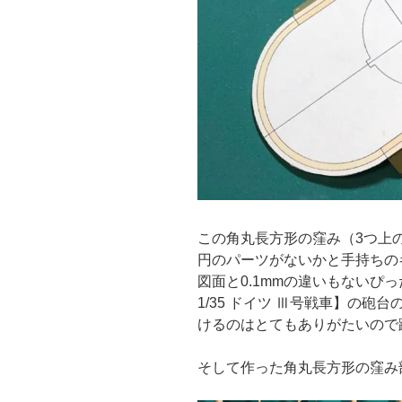
この角丸長方形の窪み（3つ上
円のパーツがないかと手持ちの
図面と0.1mmの違いもないぴ
1/35 ドイツ Ⅲ号戦車】の
けるのはとてもありがたいので
そして作った角丸長方形の窪み