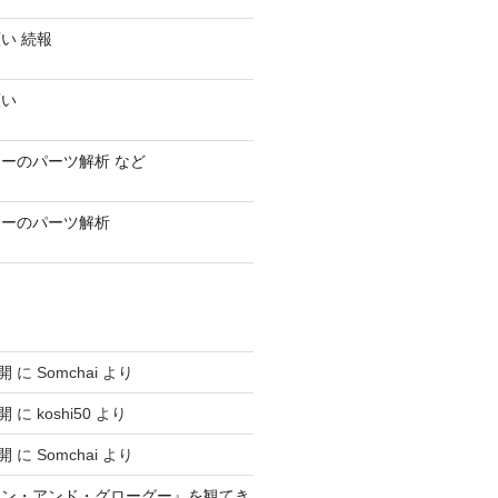
い 続報
願い
ーのパーツ解析 など
ラーのパーツ解析
開
に
Somchai
より
開
に
koshi50
より
開
に
Somchai
より
アン・アンド・グローグー』を観てき