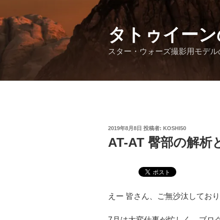
コ
ン
テ
タトゥイーン
ン
スター・ウォーズ撮影用モデル
ツ
へ
ス
キ
ッ
プ
投
2019年8月8日
投稿者:
KOSHI50
稿
AT-AT 臀部の解
日:
えー 皆さん、ご無沙汰してお
7月は大変仕事が忙しく、ブロ