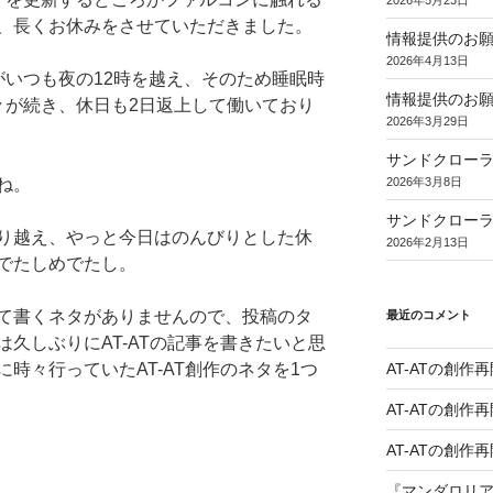
2026年5月23日
、長くお休みをさせていただきました。
情報提供のお願
2026年4月13日
がいつも夜の12時を越え、そのため睡眠時
情報提供のお
々が続き、休日も2日返上して働いており
2026年3月29日
サンドクローラ
ね。
2026年3月8日
サンドクロー
り越え、やっと今日はのんびりとした休
2026年2月13日
でたしめでたし。
て書くネタがありませんので、投稿のタ
最近のコメント
久しぶりにAT-ATの記事を書きたいと思
時々行っていたAT-AT創作のネタを1つ
AT-ATの創作再
AT-ATの創作再
AT-ATの創作再
『マンダロリ