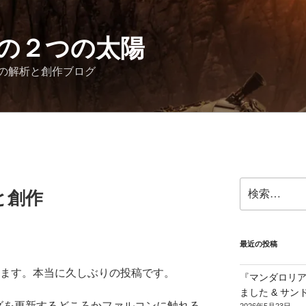
の２つの太陽
の解析と創作ブログ
検
析と創作
索:
最近の投稿
ります。本当に久しぶりの投稿です。
『マンダロリ
ました & サ
グを更新するどころかファルコンに触れる