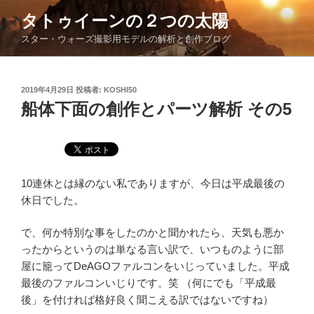
コ
タトゥイーンの２つの太陽
ン
スター・ウォーズ撮影用モデルの解析と創作ブログ
テ
ン
ツ
投
2019年4月29日
投稿者:
KOSHI50
へ
稿
船体下面の創作とパーツ解析 その5
ス
日:
キ
ッ
プ
10連休とは縁のない私でありますが、今日は平成最後の
休日でした。
で、何か特別な事をしたのかと聞かれたら、天気も悪か
ったからというのは単なる言い訳で、いつものように部
屋に籠ってDeAGOファルコンをいじっていました。平成
最後のファルコンいじりです。笑 （何にでも「平成最
後」を付ければ格好良く聞こえる訳ではないですね）