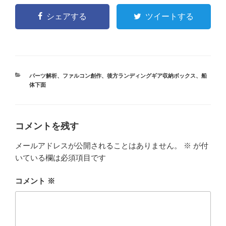
シェアする
ツイートする
カ
パーツ解析
、
ファルコン創作
、
後方ランディングギア収納ボックス
、
船
テ
体下面
ゴ
リ
ー
コメントを残す
メールアドレスが公開されることはありません。
※
が付
いている欄は必須項目です
コメント
※