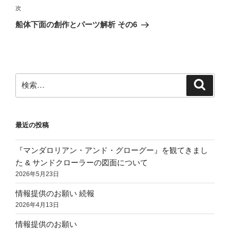
ビ
稿
次
次
ゲ
の
船体下面の創作とパーツ解析 その6
投
ー
稿
シ
ョ
ン
検
検
索
索:
最近の投稿
『マンダロリアン・アンド・グローグー』を観てきまし
た & サンドクローラーの図面について
2026年5月23日
情報提供のお願い 続報
2026年4月13日
情報提供のお願い