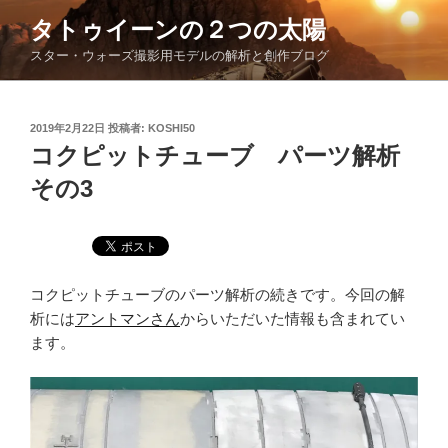
コ
タトゥイーンの２つの太陽
ン
スター・ウォーズ撮影用モデルの解析と創作ブログ
テ
ン
ツ
投
2019年2月22日
投稿者:
KOSHI50
へ
稿
コクピットチューブ パーツ解析
ス
日:
キ
その3
ッ
プ
コクピットチューブのパーツ解析の続きです。今回の解
析には
アントマンさん
からいただいた情報も含まれてい
ます。