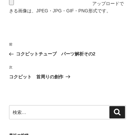
アップロードで
きる画像は、JPEG・JPG・GIF・PNG形式です。
投
前
前
稿
の
コクピットチューブ パーツ解析その2
ナ
投
ビ
稿
次
次
ゲ
の
コクピット 首周りの創作
投
ー
稿
シ
ョ
ン
検
検
索
索: