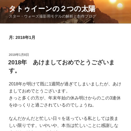
コ
タトゥイーンの２つの太陽
ン
スター・ウォーズ撮影用モデルの解析と創作ブログ
テ
ン
ツ
月:
2018年1月
へ
ス
キ
投
2018年1月8日
ッ
稿
2018年 あけましておめでとうございま
日:
プ
す。
2018年が明けて既に1週間が過ぎてしまいましたが、あけ
ましておめでとうございます。
きっと多くの方が、年末年始の休み明けからのこの3連休
をゆっくりと過ごされているのでしょうね。
なんだかんだと忙しい日々を送っている私としては羨ま
しい限りです。いやいや、本当は忙しいことに感謝しな