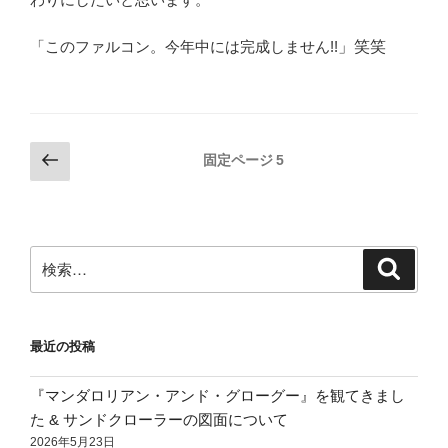
「このファルコン。今年中には完成しません!!
」笑笑
投
前
固定ページ
5
の
稿
ペ
の
ー
ペ
ジ
検
検
ー
索
索:
ジ
送
最近の投稿
り
『マンダロリアン・アンド・グローグー』を観てきまし
た & サンドクローラーの図面について
2026年5月23日