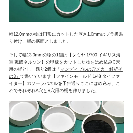
幅12.0mmの物は円形にカットした厚さ1.0mmのプラ板貼
り付け、桶の底面としました。
そして幅13.0mmの物の1個は【タミヤ 1/700 イギリス海
軍 戦艦ネルソン】の甲板をカットした物をはめ込みC穴
用の桶とし、残り2個は「
マンディブルの穴メカ 解析そ
の3」
で書いています【ファインモールド 1/48 タイファ
イター】のソーラパネルを予告通りここにはめ込み、こ
れでそれぞれA穴とB穴用の桶を作りました。