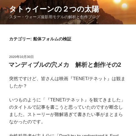
コ
タトゥイーンの２つの太陽
ン
スター・ウォーズ撮影用モデルの解析と創作ブログ
テ
ン
ツ
カテゴリー:
船体フォルムの検証
へ
ス
キ
投
2020年10月30日
ッ
稿
マンディブルの穴メカ 解析と創作その2
日:
プ
突然ですけど、皆さんは映画『TENET/テネット』は観ま
したか？
いつものように「『TENET/テネット』を観てきました」
のタイトルで記事を書こうと思っていたのですが断念し
ました。ストーリーが難解過ぎて書きたい事がまとまら
なかったのです。
女性科学者が主人公に「Don’t try to understand it. Feel