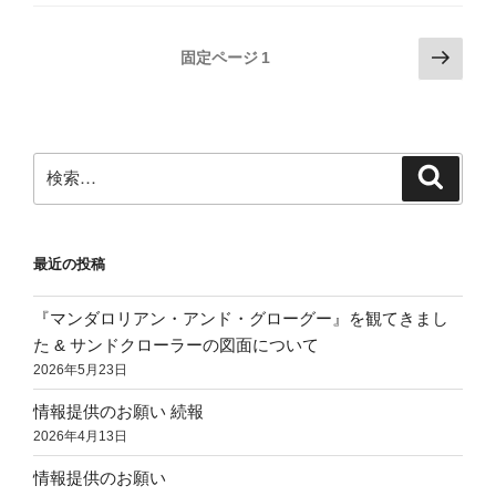
投
次
固定ページ
1
の
稿
ペ
の
ー
ペ
ジ
検
検
ー
索
索:
ジ
送
最近の投稿
り
『マンダロリアン・アンド・グローグー』を観てきまし
た & サンドクローラーの図面について
2026年5月23日
情報提供のお願い 続報
2026年4月13日
情報提供のお願い